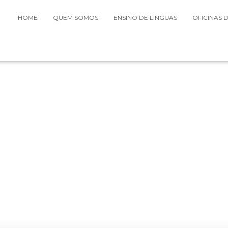
HOME
QUEM SOMOS
ENSINO DE LÍNGUAS
OFICINAS 
de Línguas – Figueir
y Institute of Learning - Escola de Línguas
on