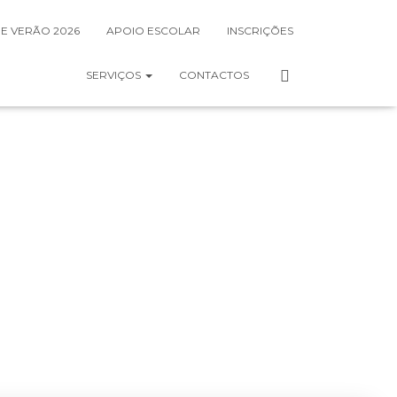
DE VERÃO 2026
APOIO ESCOLAR
INSCRIÇÕES
SERVIÇOS
CONTACTOS
a da Foz
Dezembro 12, 2022