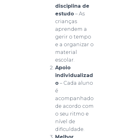
disciplina de
estudo
– As
crianças
aprendem a
gerir o tempo
e a organizar o
material
escolar.
Apoio
individualizad
o
– Cada aluno
é
acompanhado
de acordo com
o seu ritmo e
nível de
dificuldade.
Melhor