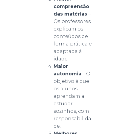
compreensão
das matérias
–
Os professores
explicam os
conteúdos de
forma prática e
adaptada à
idade.
Maior
autonomia
– O
objetivo é que
os alunos
aprendam a
estudar
sozinhos, com
responsabilida
de.
Melhores