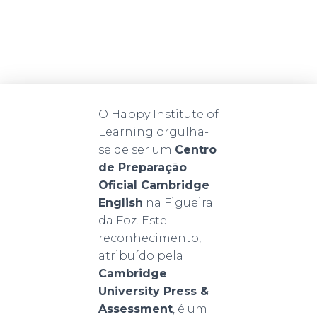
de Línguas
on
Outubro 30, 2025
O Happy Institute of
Learning orgulha-
se de ser um
Centro
de Preparação
Oficial Cambridge
English
na Figueira
da Foz. Este
reconhecimento,
atribuído pela
Cambridge
University Press &
Assessment
, é um