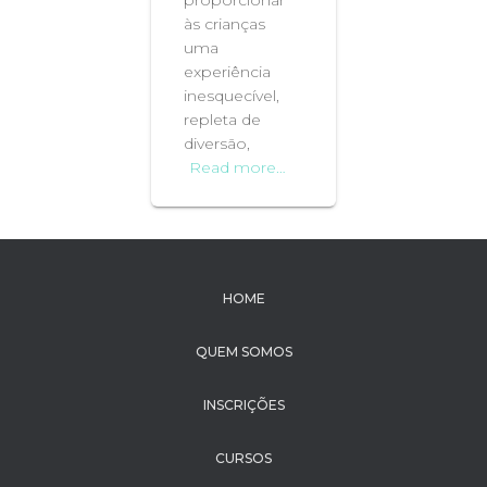
proporcionar
às crianças
uma
experiência
inesquecível,
repleta de
diversão,
Read more…
HOME
QUEM SOMOS
INSCRIÇÕES
CURSOS