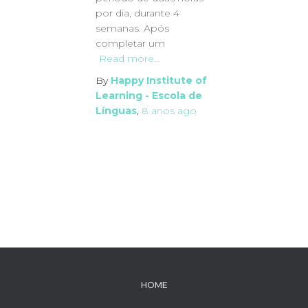
por dia, durante 4
semanas. Após
completar um
Read more…
By
Happy Institute of
Learning - Escola de
Línguas
,
8 anos
ago
HOME