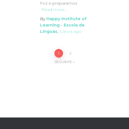
Foz e preparamos
Read more…
By
Happy Institute of
Learning - Escola de
Línguas
,
5 anos
ago
Paginação
1
2
SEGUINTE
dos
conteúdos