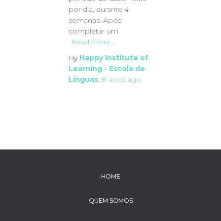
por dia, durante 4
semanas. Após
completar um
Read more…
By
Happy Institute of
Learning - Escola de
Línguas
,
8 anos
ago
HOME
QUEM SOMOS