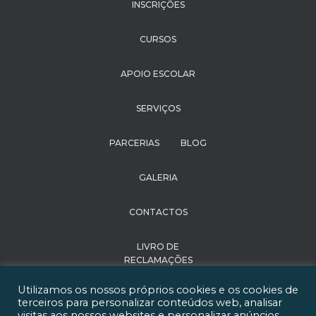
INSCRIÇÕES
CURSOS
APOIO ESCOLAR
SERVIÇOS
PARCERIAS
BLOG
GALERIA
CONTACTOS
LIVRO DE
RECLAMAÇÕES
Utilizamos os nossos próprios cookies e os cookies de
POLÍTICA DE
terceiros para personalizar conteúdos web, analisar
PRIVACIDADE
visitas aos nossos websites e personalizar anúncios.