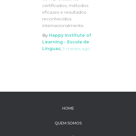
certificados, métodos
eficazes e resultados
reconhecidos
internacionalmente.
By
Happy Institute of
Learning - Escola de
Línguas
,
9 meses
ago
HOME
QUEM SOMOS