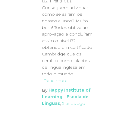
B2: First (FCE).
Conseguem adivinhar
como se saíram os
nossos alunos? Muito
bem! Todos obtiveram
aprovação e concluíram
assim o nível B2,
obtendo um certificado
Cambridge que os
certifica como falantes
de língua inglesa em
todo o mundo.
Read more…
By
Happy Institute of
Learning - Escola de
Línguas
,
5 anos
ago