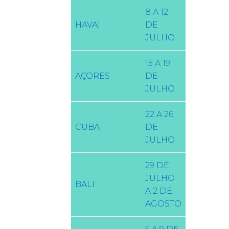
8 A 12
HAVAI
DE
JULHO
15 A 19
AÇORES
DE
JULHO
22 A 26
CUBA
DE
JULHO
29 DE
JULHO
BALI
A 2 DE
AGOSTO