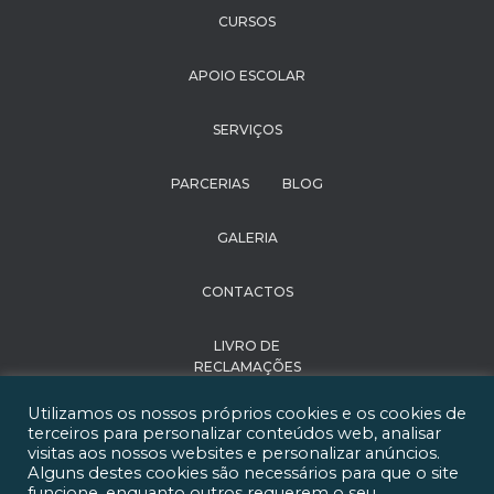
CURSOS
APOIO ESCOLAR
SERVIÇOS
PARCERIAS
BLOG
GALERIA
CONTACTOS
LIVRO DE
RECLAMAÇÕES
Utilizamos os nossos próprios cookies e os cookies de
POLÍTICA DE
terceiros para personalizar conteúdos web, analisar
PRIVACIDADE
visitas aos nossos websites e personalizar anúncios.
Alguns destes cookies são necessários para que o site
funcione, enquanto outros requerem o seu