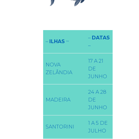
–
DATAS
–
ILHAS
~
–
17 A 21
NOVA
DE
ZELÂNDIA
JUNHO
24 A 28
MADEIRA
DE
JUNHO
1 A 5 DE
SANTORINI
JULHO