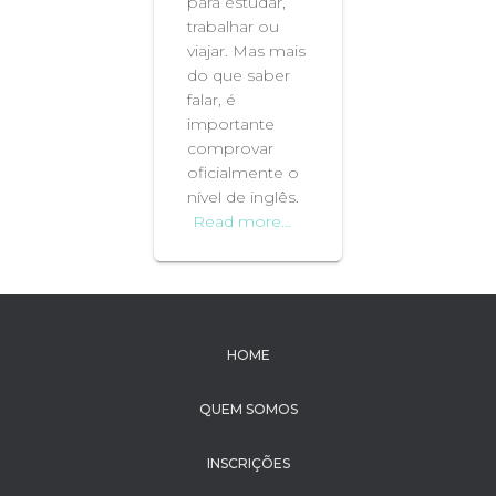
para estudar,
trabalhar ou
viajar. Mas mais
do que saber
falar, é
importante
comprovar
oficialmente o
nível de inglês.
Read more…
HOME
QUEM SOMOS
INSCRIÇÕES