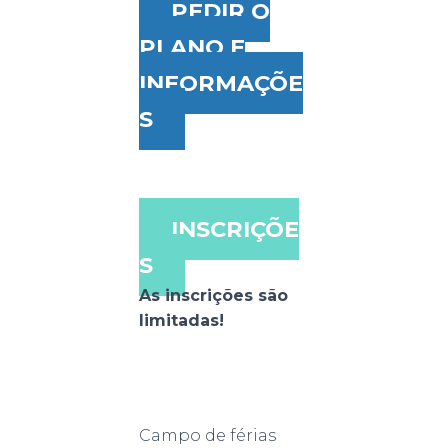
PEDIR O
PLANO E
INFORMAÇÕE
S
INSCRIÇÕE
S
As inscrições são
limitadas!
Campo de férias