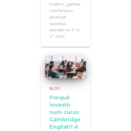
melhor, ganhar
confiança e
alcançar
sucesso
escolar no 1.º e
2.º ciclo.
BLOG
Porquê
investir
num curso
Cambridge
English? A