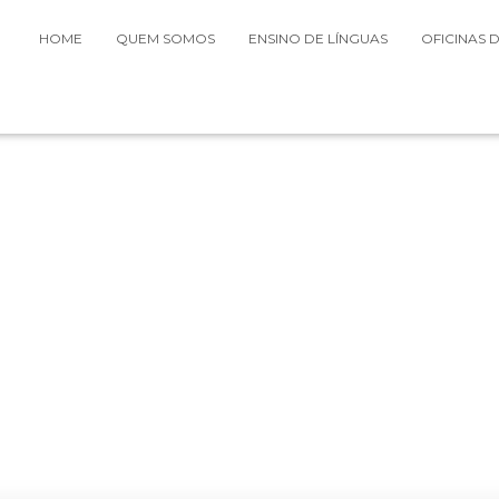
HOME
QUEM SOMOS
ENSINO DE LÍNGUAS
OFICINAS 
GIVEAWAY
appy Institute of Learning - Escola de Línguas