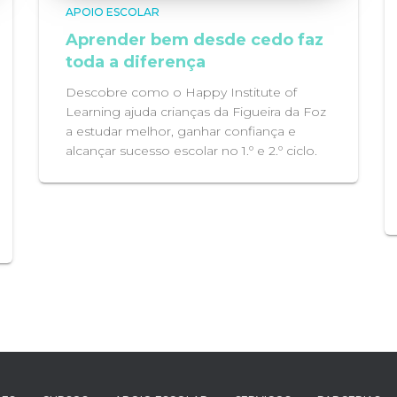
APOIO ESCOLAR
Aprender bem desde cedo faz
toda a diferença
Descobre como o Happy Institute of
Learning ajuda crianças da Figueira da Foz
a estudar melhor, ganhar confiança e
alcançar sucesso escolar no 1.º e 2.º ciclo.