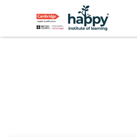
Published by
H