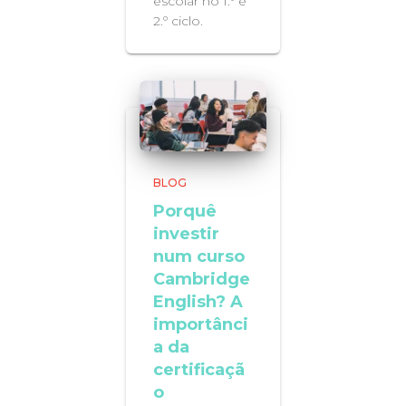
escolar no 1.º e
2.º ciclo.
BLOG
Porquê
investir
num curso
Cambridge
English? A
importânci
a da
certificaçã
o