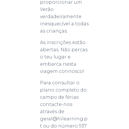
proporcionar um
Verão
verdadeiramente
inesquecível a todas
as crianças.
As inscrições estão
abertas. Não percas
o teu lugar e
embarca nesta
viagem connosco!
Para consultar o
plano completo do
campo de férias
contacte-nos
através de
geral@hilearning.p
t ou do número 937