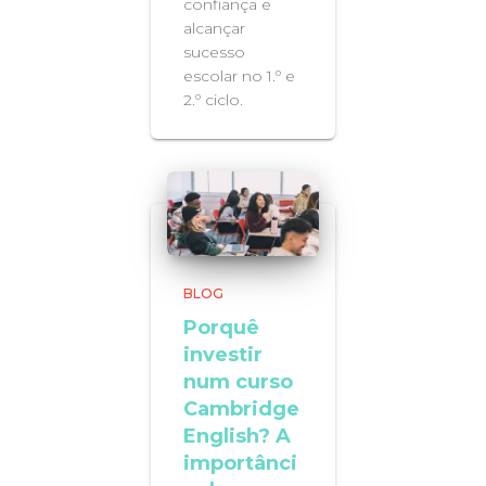
confiança e
alcançar
sucesso
escolar no 1.º e
2.º ciclo.
BLOG
Porquê
investir
num curso
Cambridge
English? A
importânci