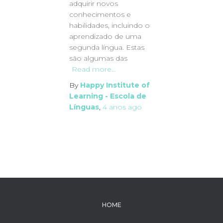
adquirir novos
conhecimentos e
habilidades, incluindo o
aprendizado de uma
segunda língua. Estas
são algumas das
Read more…
By
Happy Institute of
Learning - Escola de
Línguas
,
4 anos
ago
HOME