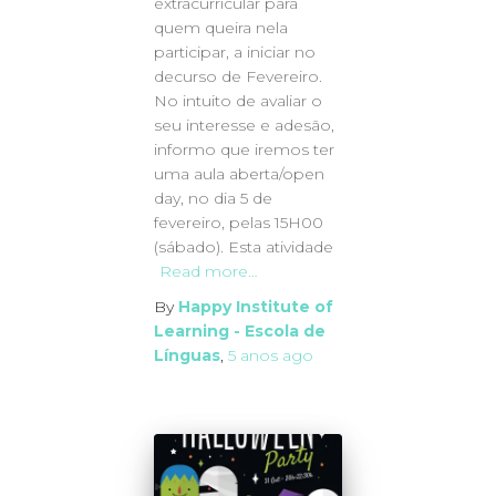
extracurricular para
quem queira nela
participar, a iniciar no
decurso de Fevereiro.
No intuito de avaliar o
seu interesse e adesão,
informo que iremos ter
uma aula aberta/open
day, no dia 5 de
fevereiro, pelas 15H00
(sábado). Esta atividade
Read more…
By
Happy Institute of
Learning - Escola de
Línguas
,
5 anos
ago