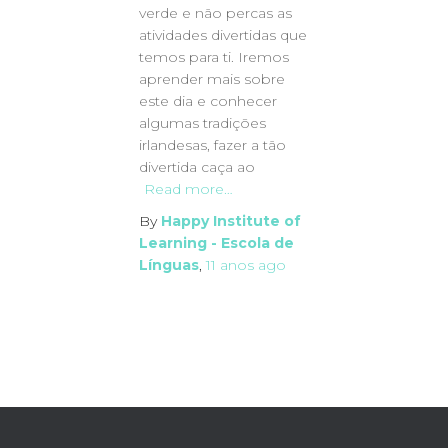
verde e não percas as
atividades divertidas que
temos para ti. Iremos
aprender mais sobre
este dia e conhecer
algumas tradições
irlandesas, fazer a tão
divertida caça ao
Read more…
By
Happy Institute of
Learning - Escola de
Línguas
,
11 anos
ago