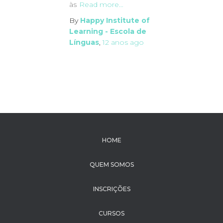
às
Read more…
By
Happy Institute of
Learning - Escola de
Línguas
,
12 anos
ago
HOME
QUEM SOMOS
INSCRIÇÕES
CURSOS