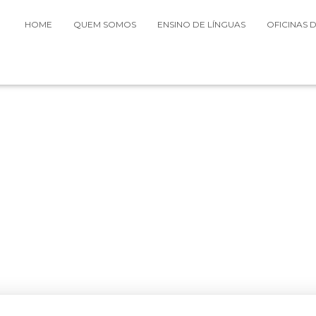
HOME
QUEM SOMOS
ENSINO DE LÍNGUAS
OFICINAS 
Londres