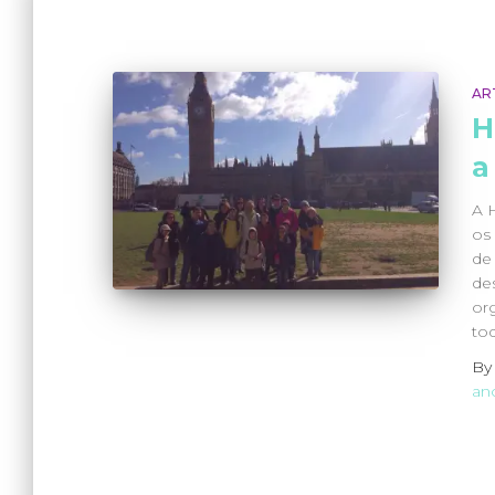
AR
H
a
A 
os
de
de
or
to
B
an