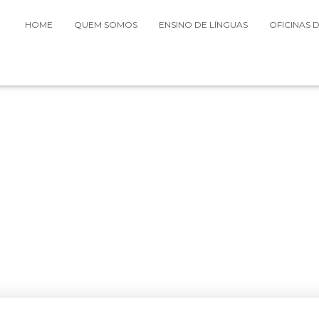
HOME
QUEM SOMOS
ENSINO DE LÍNGUAS
OFICINAS 
 de Línguas Figueira