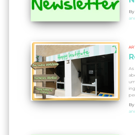
B
an
AR
R
As 
ab
um
ing
pe
B
an