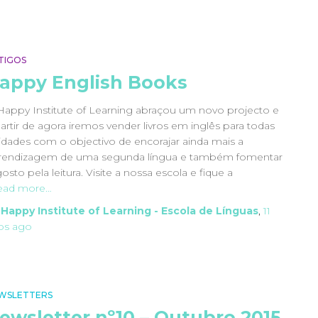
TIGOS
appy English Books
Happy Institute of Learning abraçou um novo projecto e
artir de agora iremos vender livros em inglês para todas
 idades com o objectivo de encorajar ainda mais a
rendizagem de uma segunda língua e também fomentar
osto pela leitura. Visite a nossa escola e fique a
ead more…
y
Happy Institute of Learning - Escola de Línguas
,
11
os
ago
WSLETTERS
ewsletter nº10 – Outubro 2015