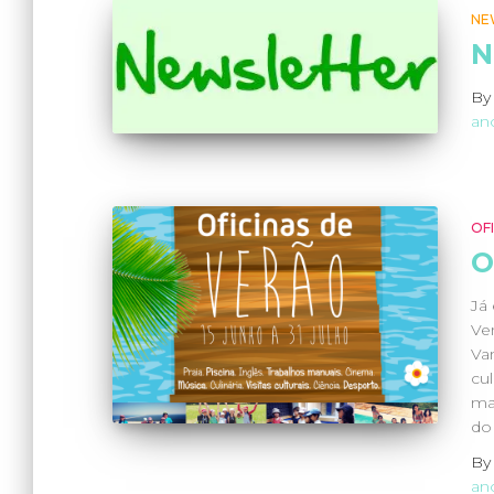
NE
N
B
an
OF
O
Já 
Ve
Vam
cul
ma
do
B
an