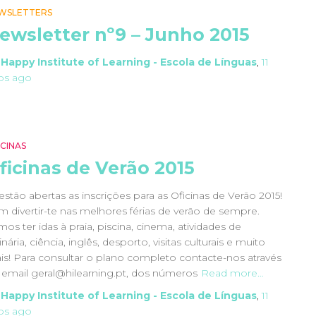
WSLETTERS
ewsletter nº9 – Junho 2015
y
Happy Institute of Learning - Escola de Línguas
,
11
os
ago
ICINAS
ficinas de Verão 2015
estão abertas as inscrições para as Oficinas de Verão 2015!
m divertir-te nas melhores férias de verão de sempre.
os ter idas à praia, piscina, cinema, atividades de
inária, ciência, inglês, desporto, visitas culturais e muito
is! Para consultar o plano completo contacte-nos através
 email geral@hilearning.pt, dos números
Read more…
y
Happy Institute of Learning - Escola de Línguas
,
11
os
ago