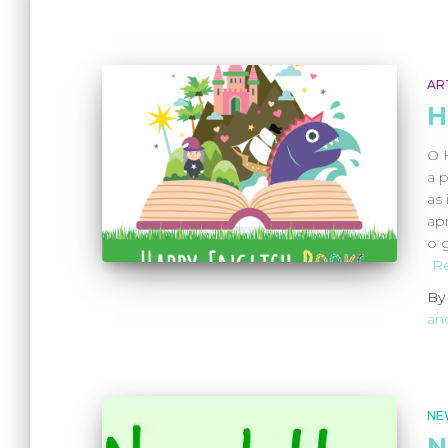
AR
H
O 
a p
as
ap
o g
R
B
an
NE
N