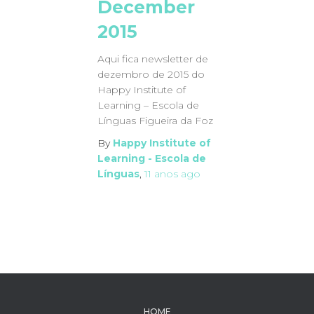
December
2015
Aqui fica newsletter de
dezembro de 2015 do
Happy Institute of
Learning – Escola de
Línguas Figueira da Foz
By
Happy Institute of
Learning - Escola de
Línguas
,
11 anos
ago
HOME