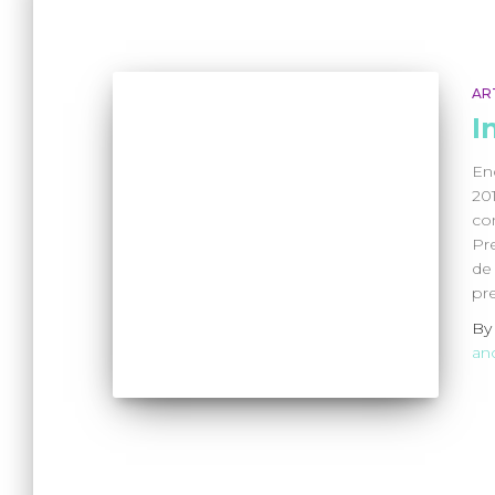
AR
I
En
20
co
Pr
de
pr
B
an