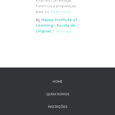
Exames Cambridge.
Faremos a preparação
para os
Read more…
By
Happy Institute of
Learning - Escola de
Línguas
,
9 anos
ago
HOME
QUEM SOMOS
INSCRIÇÕES