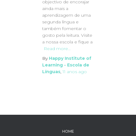
objectivo de encorajar
ainda mais a
aprendizagem de uma
segunda língua e
também fomentar o
gosto pela leitura. Visite
a nossa escola e fique a
Read more…
By
Happy Institute of
Learning - Escola de
Línguas
,
11 anos
ago
HOME