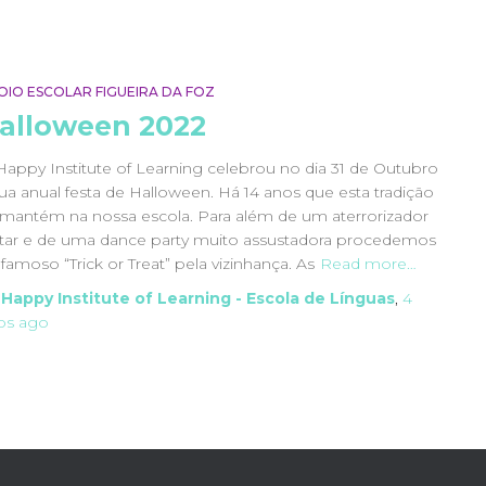
OIO ESCOLAR FIGUEIRA DA FOZ
alloween 2022
Happy Institute of Learning celebrou no dia 31 de Outubro
sua anual festa de Halloween. Há 14 anos que esta tradição
 mantém na nossa escola. Para além de um aterrorizador
ntar e de uma dance party muito assustadora procedemos
famoso “Trick or Treat” pela vizinhança. As
Read more…
y
Happy Institute of Learning - Escola de Línguas
,
4
os
ago