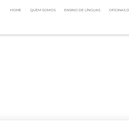
HOME
QUEM SOMOS
ENSINO DE LÍNGUAS
OFICINAS 
Novembro 2022