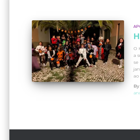
AP
H
O 
a 
se
ja
ao 
B
an