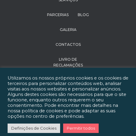
PARCERIAS
BLOG
GALERIA
CONTACTOS
LIVRO DE
RECLAMAÇÕES
Utilizamos os nossos próprios cookies e os cookies de
POLÍTICA DE
terceiros para personalizar conteúdos web, analisar
PRIVACIDADE
visitas aos nossos websites e personalizar anúncios.
Alguns destes cookies são necessários para que o site
funcione, enquanto outros requerem o seu
RECRUTAMENTO
consentimento. Pode encontrar mais detalhes na
nossa política de cookies e pode adaptar as suas
Happy Institute of
opções no centro de preferências.
Learning 2021 - Todos
os direitos reservados
Definições de Cookies
Permitir todos