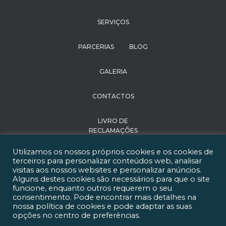
SERVIÇOS
PARCERIAS
BLOG
GALERIA
CONTACTOS
LIVRO DE
RECLAMAÇÕES
Utilizamos os nossos próprios cookies e os cookies de
POLÍTICA DE
terceiros para personalizar conteúdos web, analisar
PRIVACIDADE
visitas aos nossos websites e personalizar anúncios.
Alguns destes cookies são necessários para que o site
funcione, enquanto outros requerem o seu
RECRUTAMENTO
consentimento. Pode encontrar mais detalhes na
nossa política de cookies e pode adaptar as suas
Happy Institute of
opções no centro de preferências.
Learning 2021 - Todos