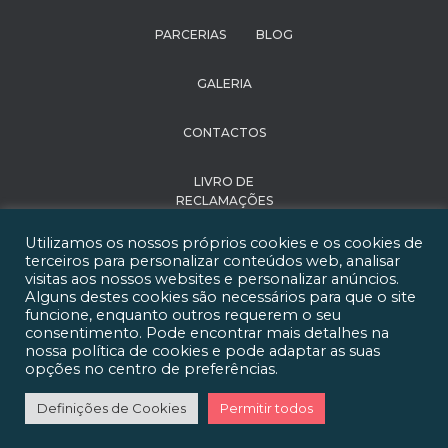
PARCERIAS
BLOG
GALERIA
CONTACTOS
LIVRO DE
RECLAMAÇÕES
Utilizamos os nossos próprios cookies e os cookies de
POLÍTICA DE
terceiros para personalizar conteúdos web, analisar
PRIVACIDADE
visitas aos nossos websites e personalizar anúncios.
Alguns destes cookies são necessários para que o site
funcione, enquanto outros requerem o seu
RECRUTAMENTO
consentimento. Pode encontrar mais detalhes na
nossa política de cookies e pode adaptar as suas
Happy Institute of
opções no centro de preferências.
Learning 2021 - Todos
os direitos reservados
Definições de Cookies
Permitir todos