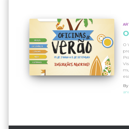
AR
O
O 
pr
Pra
Vis
mu
es
B
an