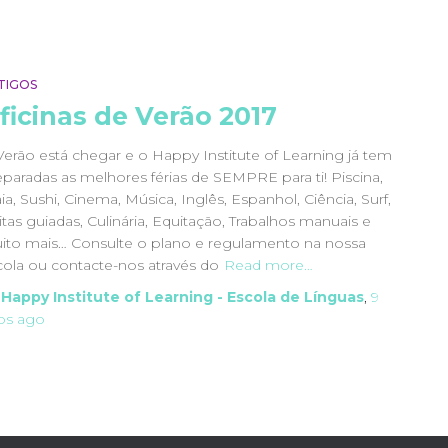
TIGOS
ficinas de Verão 2017
Verão está chegar e o Happy Institute of Learning já tem
eparadas as melhores férias de SEMPRE para ti! Piscina,
ia, Sushi, Cinema, Música, Inglês, Espanhol, Ciência, Surf,
itas guiadas, Culinária, Equitação, Trabalhos manuais e
ito mais… Consulte o plano e regulamento na nossa
cola ou contacte-nos através do
Read more…
y
Happy Institute of Learning - Escola de Línguas
,
9
os
ago