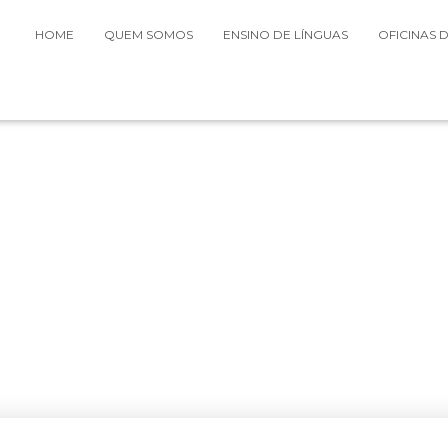
HOME
QUEM SOMOS
ENSINO DE LÍNGUAS
OFICINAS 
Junho 2017