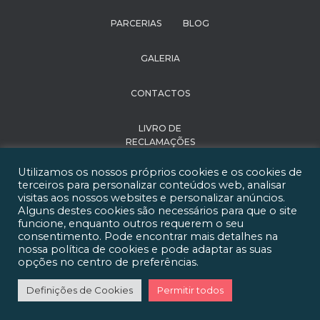
PARCERIAS
BLOG
GALERIA
CONTACTOS
LIVRO DE
RECLAMAÇÕES
Utilizamos os nossos próprios cookies e os cookies de
POLÍTICA DE
terceiros para personalizar conteúdos web, analisar
PRIVACIDADE
visitas aos nossos websites e personalizar anúncios.
Alguns destes cookies são necessários para que o site
funcione, enquanto outros requerem o seu
RECRUTAMENTO
consentimento. Pode encontrar mais detalhes na
nossa política de cookies e pode adaptar as suas
Happy Institute of
opções no centro de preferências.
Learning 2021 - Todos
os direitos reservados
Definições de Cookies
Permitir todos