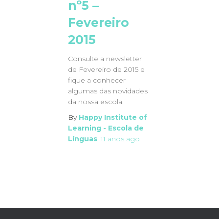
nº5 –
Fevereiro
2015
Consulte a newsletter
de Fevereiro de 2015 e
fique a conhecer
algumas das novidades
da nossa escola.
By
Happy Institute of
Learning - Escola de
Línguas
,
11 anos
ago